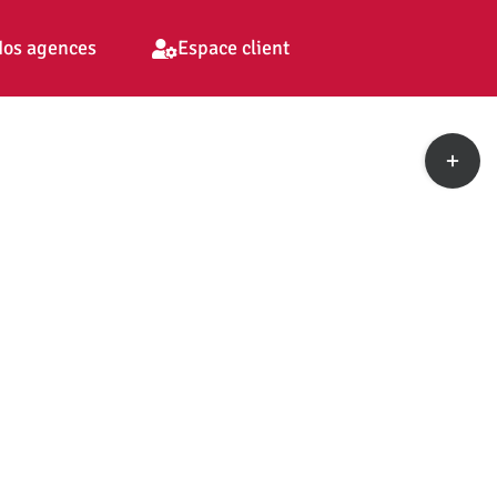
os agences
Espace client
Toggle
Sliding
Bar
Area
pp