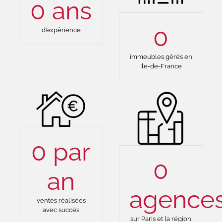
0
ans
0
d’expérience
immeubles gérés en
Ile-de-France
0
par
0
an
agence
ventes réalisées
avec succès
sur Paris et la région