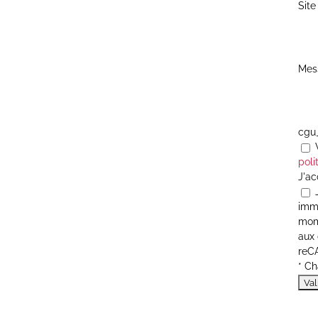
Sit
Mes
cgu
V
poli
J'ac
J
immo
mome
aux 
reC
* C