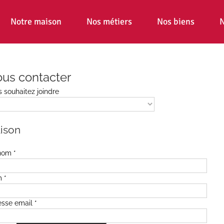
Notre maison
Nos métiers
Nos biens
N
us contacter
 souhaitez joindre
ison
nom
*
m
*
esse email
*