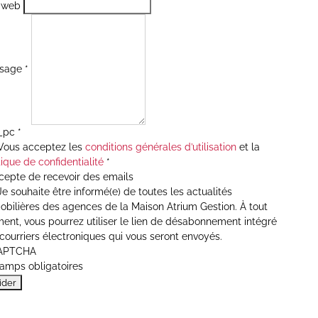
e web
sage
*
_pc
*
ous acceptez les
conditions générales d’utilisation
et la
tique de confidentialité
*
cepte de recevoir des emails
e souhaite être informé(e) de toutes les actualités
bilières des agences de la Maison Atrium Gestion. À tout
nt, vous pourrez utiliser le lien de désabonnement intégré
courriers électroniques qui vous seront envoyés.
APTCHA
hamps obligatoires