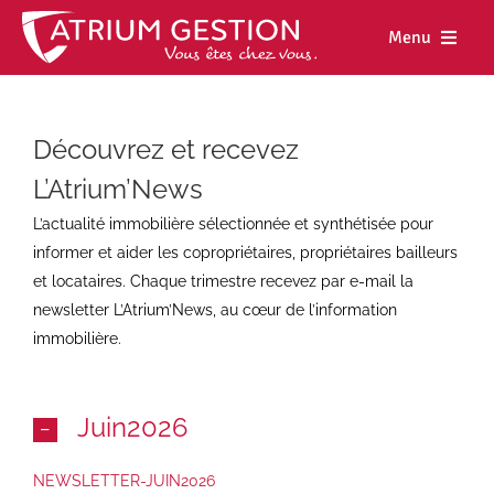
Skip
to
Menu
content
Accueil
Découvrez et recevez
Notre maiso
L’Atrium’News
Nos métiers
L’actualité immobilière sélectionnée et synthétisée pour
Nos biens
informer et aider les copropriétaires, propriétaires bailleurs
et locataires
. Chaque trimestre recevez par e-mail la
Nos agence
newsletter L’Atrium’News, au cœur de l’information
immobilière.
Nos actualit
Nous rejoind
Juin2026
Espace cl
NEWSLETTER-JUIN2026