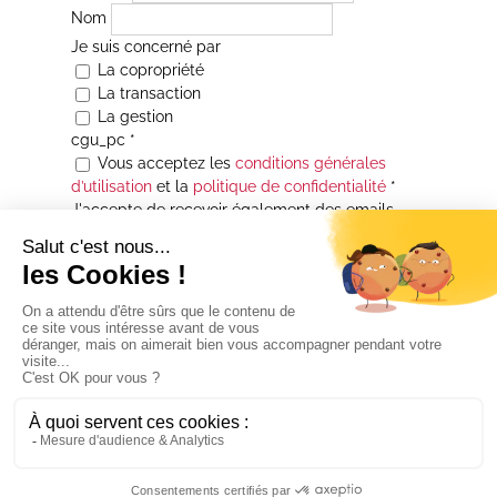
Nom
Je suis concerné par
La copropriété
La transaction
La gestion
cgu_pc
*
Vous acceptez les
conditions générales
d’utilisation
et la
politique de confidentialité
*
J'accepte de recevoir également des emails
Je souhaite être informé(e) de toutes les
actualités immobilières des agences de la
Maison Atrium Gestion. À tout moment, vous
pourrez utiliser le lien de désabonnement
intégré aux courriers électroniques qui vous
seront envoyés.
* Champs obligatoires