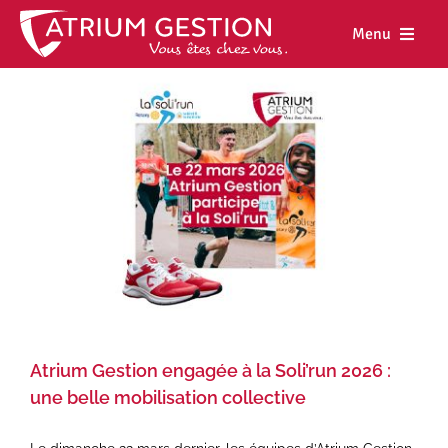
Skip
to
Menu
content
Accueil
Notre maiso
Nos métiers
Nos biens
Nos agence
Nos actualit
Nous rejoind
Atrium Gestion engagée à la Soli’run 2026 :
une belle mobilisation collective
Espace cl