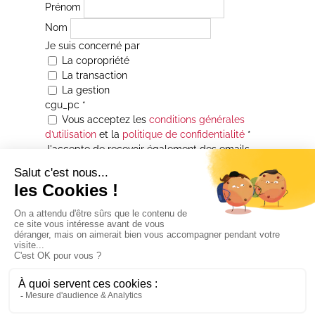
Prénom
Nom
Je suis concerné par
La copropriété
La transaction
La gestion
cgu_pc
*
Vous acceptez les
conditions générales
d’utilisation
et la
politique de confidentialité
*
J'accepte de recevoir également des emails
Je souhaite être informé(e) de toutes les
actualités immobilières des agences de la
Maison Atrium Gestion. À tout moment, vous
pourrez utiliser le lien de désabonnement
intégré aux courriers électroniques qui vous
seront envoyés.
* Champs obligatoires