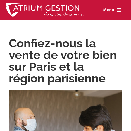
Skip
to
Menu
content
Accueil
Confiez-nous la
Notre maiso
vente de votre bien
Nos métiers
sur Paris et la
Nos biens
région parisienne
Nos agence
Nos actualit
Nous rejoind
Espace cl