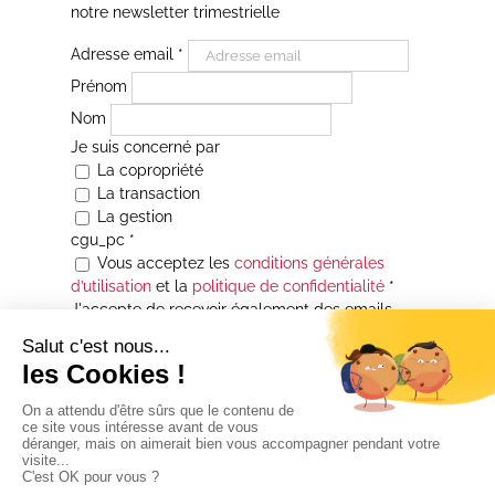
notre newsletter trimestrielle
Adresse email
*
Prénom
Nom
Je suis concerné par
La copropriété
La transaction
La gestion
cgu_pc
*
Vous acceptez les
conditions générales
d’utilisation
et la
politique de confidentialité
*
J'accepte de recevoir également des emails
Je souhaite être informé(e) de toutes les
actualités immobilières des agences de la
Maison Atrium Gestion. À tout moment, vous
pourrez utiliser le lien de désabonnement
intégré aux courriers électroniques qui vous
seront envoyés.
* Champs obligatoires