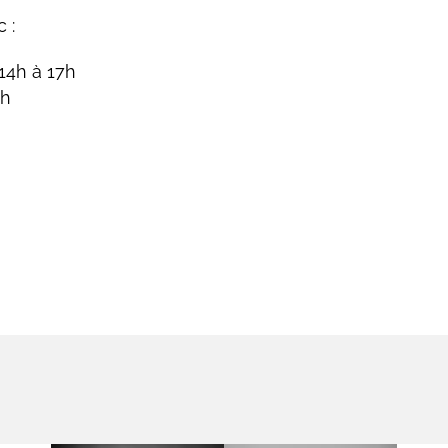
 :
 14h à 17h
7h