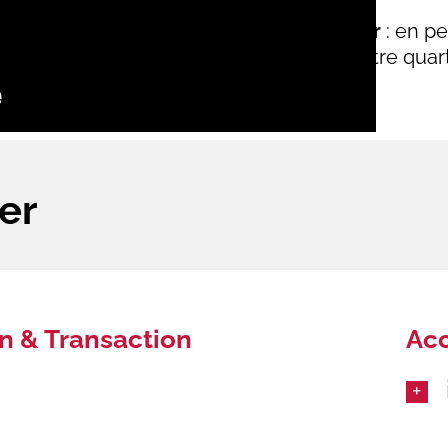
ce les métiers de l’immobilier avec cœur
: en pe
, en s’intégrant à 100 % dans la vie de votre quart
er
n & Transaction
Ac