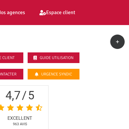
os agences
Espace client
Toggle
Sliding
Bar
Area
E CLIENT
GUIDE UTILISATION
ONTACTER
URGENCE SYNDIC
4,7
/
5
EXCELLENT
963
AVIS