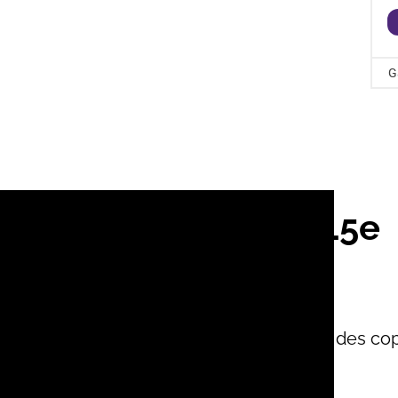
G
s votre agence du 15e
nt
ité restent au cœur de nos préoccupations.
ersonnalisée et attentive pour chacune des co
’agence