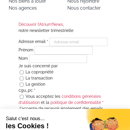
Nos biens à louer
Nous rejoindre
Nos agences
Nous contacter
Découvrir l’Atrium’News
,
notre newsletter trimestrielle
Adresse email
*
Prénom
Nom
Je suis concerné par
La copropriété
La transaction
La gestion
cgu_pc
*
Vous acceptez les
conditions générales
d’utilisation
et la
politique de confidentialité
*
J'accepte de recevoir également des emails
Je souhaite être informé(e) de toutes les
actualités immobilières des agences de la
Maison Atrium Gestion. À tout moment, vous