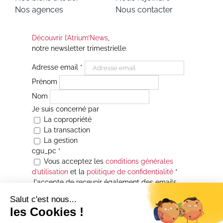
Nos agences
Nous contacter
Découvrir l’Atrium’News
,
notre newsletter trimestrielle
Adresse email
*
Prénom
Nom
Je suis concerné par
La copropriété
La transaction
La gestion
cgu_pc
*
Vous acceptez les
conditions générales
d’utilisation
et la
politique de confidentialité
*
J'accepte de recevoir également des emails
Je souhaite être informé(e) de toutes les
actualités immobilières des agences de la
Maison Atrium Gestion. À tout moment, vous