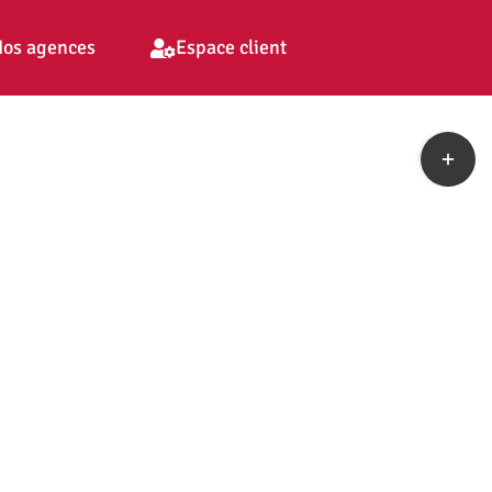
os agences
Espace client
Toggle
Sliding
Bar
Area
pp