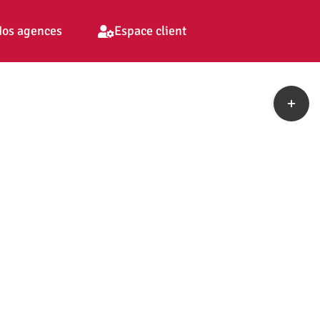
os agences
Espace client
Toggle
Sliding
Bar
Area
pp