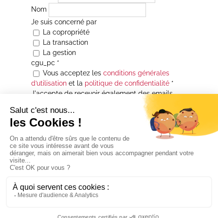
Nom
Je suis concerné par
La copropriété
La transaction
La gestion
cgu_pc
*
Vous acceptez les
conditions générales
d’utilisation
et la
politique de confidentialité
*
J'accepte de recevoir également des emails
Je souhaite être informé(e) de toutes les
actualités immobilières des agences de la
Maison Atrium Gestion. À tout moment, vous
pourrez utiliser le lien de désabonnement
intégré aux courriers électroniques qui vous
seront envoyés.
* Champs obligatoires