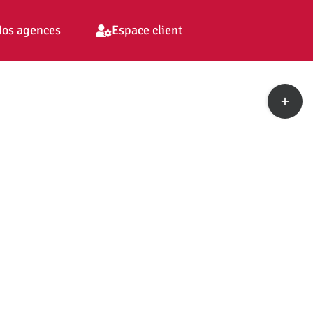
os agences
Espace client
Toggle
Sliding
Bar
Area
pp