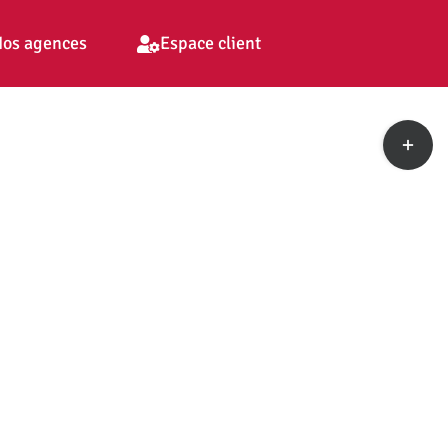
os agences
Espace client
Toggle
Sliding
Bar
Area
pp