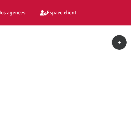
os agences
Espace client
Toggle
Sliding
Bar
Area
pp