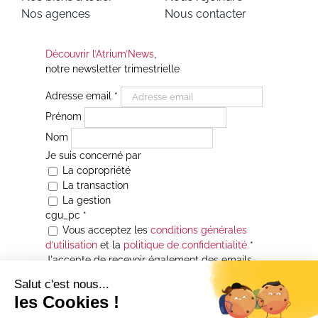
Nos agences
Nous contacter
Découvrir l’Atrium’News
,
notre newsletter trimestrielle
Adresse email
*
Prénom
Nom
Je suis concerné par
La copropriété
La transaction
La gestion
cgu_pc
*
Vous acceptez les
conditions générales
d’utilisation
et la
politique de confidentialité
*
J'accepte de recevoir également des emails
Je souhaite être informé(e) de toutes les
actualités immobilières des agences de la
Maison Atrium Gestion. À tout moment, vous