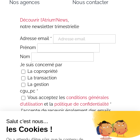
Nos agences
Nous contacter
Découvrir l’Atrium’News
,
notre newsletter trimestrielle
Adresse email
*
Prénom
Nom
Je suis concerné par
La copropriété
La transaction
La gestion
cgu_pc
*
Vous acceptez les
conditions générales
d’utilisation
et la
politique de confidentialité
*
J'accepte de recevoir également des emails
Je souhaite être informé(e) de toutes les
actualités immobilières des agences de la
Maison Atrium Gestion. À tout moment, vous
pourrez utiliser le lien de désabonnement