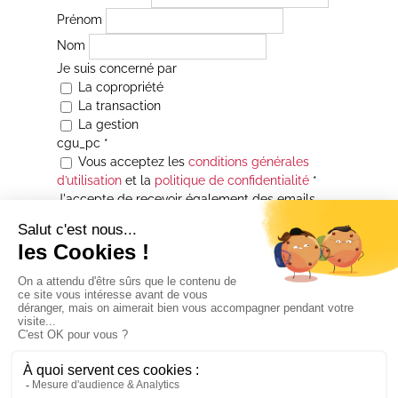
Prénom
Nom
Je suis concerné par
La copropriété
La transaction
La gestion
cgu_pc
*
Vous acceptez les
conditions générales
d’utilisation
et la
politique de confidentialité
*
J'accepte de recevoir également des emails
Je souhaite être informé(e) de toutes les
actualités immobilières des agences de la
Maison Atrium Gestion. À tout moment, vous
pourrez utiliser le lien de désabonnement
intégré aux courriers électroniques qui vous
seront envoyés.
* Champs obligatoires