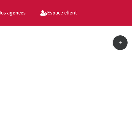
os agences
Espace client
Toggle
Sliding
Bar
Area
pp