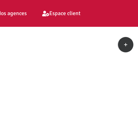
os agences
Espace client
Toggle
Sliding
Bar
Area
pp