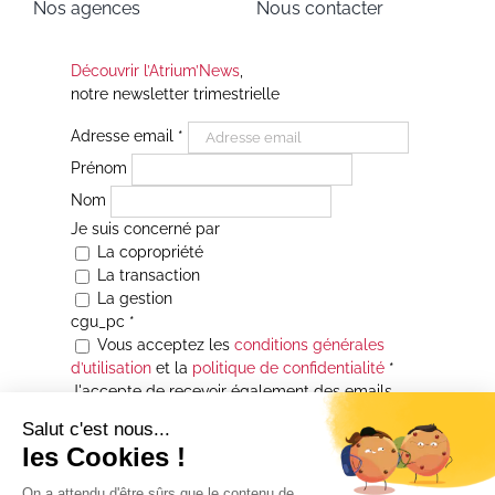
Nos agences
Nous contacter
Découvrir l’Atrium’News
,
notre newsletter trimestrielle
Adresse email
*
Prénom
Nom
Je suis concerné par
La copropriété
La transaction
La gestion
cgu_pc
*
Vous acceptez les
conditions générales
d’utilisation
et la
politique de confidentialité
*
J'accepte de recevoir également des emails
Je souhaite être informé(e) de toutes les
actualités immobilières des agences de la
Maison Atrium Gestion. À tout moment, vous
pourrez utiliser le lien de désabonnement