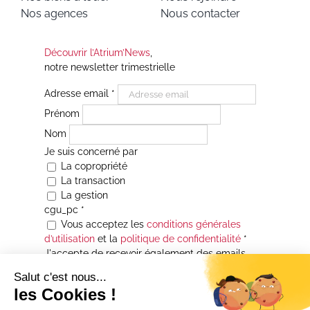
Nos agences
Nous contacter
Découvrir l’Atrium’News
,
notre newsletter trimestrielle
Adresse email
*
Prénom
Nom
Je suis concerné par
La copropriété
La transaction
La gestion
cgu_pc
*
Vous acceptez les
conditions générales
d’utilisation
et la
politique de confidentialité
*
J'accepte de recevoir également des emails
Je souhaite être informé(e) de toutes les
actualités immobilières des agences de la
Maison Atrium Gestion. À tout moment, vous