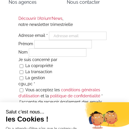
Nos agences
Nous contacter
Découvrir l’Atrium’News
,
notre newsletter trimestrielle
Adresse email
*
Prénom
Nom
Je suis concerné par
La copropriété
La transaction
La gestion
cgu_pc
*
Vous acceptez les
conditions générales
d’utilisation
et la
politique de confidentialité
*
J'accepte de recevoir également des emails
Je souhaite être informé(e) de toutes les
actualités immobilières des agences de la
Maison Atrium Gestion. À tout moment, vous
pourrez utiliser le lien de désabonnement