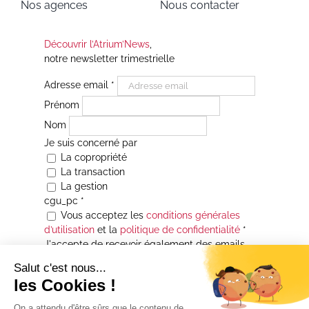
Nos agences
Nous contacter
Découvrir l’Atrium’News
,
notre newsletter trimestrielle
Adresse email
*
Prénom
Nom
Je suis concerné par
La copropriété
La transaction
La gestion
cgu_pc
*
Vous acceptez les
conditions générales
d’utilisation
et la
politique de confidentialité
*
J'accepte de recevoir également des emails
Je souhaite être informé(e) de toutes les
actualités immobilières des agences de la
Maison Atrium Gestion. À tout moment, vous
pourrez utiliser le lien de désabonnement