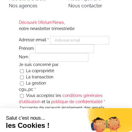
Nos agences
Nous contacter
Découvrir l’Atrium’News
,
notre newsletter trimestrielle
Adresse email
*
Prénom
Nom
Je suis concerné par
La copropriété
La transaction
La gestion
cgu_pc
*
Vous acceptez les
conditions générales
d’utilisation
et la
politique de confidentialité
*
J'accepte de recevoir également des emails
Je souhaite être informé(e) de toutes les
actualités immobilières des agences de la
Maison Atrium Gestion. À tout moment, vous