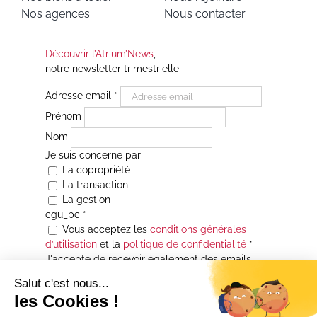
Nos agences
Nous contacter
Découvrir l’Atrium’News
,
notre newsletter trimestrielle
Adresse email
*
Prénom
Nom
Je suis concerné par
La copropriété
La transaction
La gestion
cgu_pc
*
Vous acceptez les
conditions générales
d’utilisation
et la
politique de confidentialité
*
J'accepte de recevoir également des emails
Je souhaite être informé(e) de toutes les
actualités immobilières des agences de la
Maison Atrium Gestion. À tout moment, vous