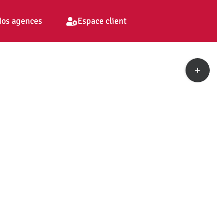
os agences
Espace client
Toggle
Sliding
Bar
Area
pp