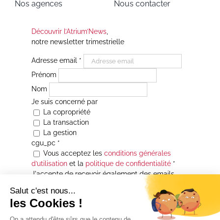
Nos agences
Nous contacter
Découvrir l’Atrium’News
,
notre newsletter trimestrielle
Adresse email
*
Prénom
Nom
Je suis concerné par
La copropriété
La transaction
La gestion
cgu_pc
*
Vous acceptez les
conditions générales
d’utilisation
et la
politique de confidentialité
*
J'accepte de recevoir également des emails
Je souhaite être informé(e) de toutes les
actualités immobilières des agences de la
Maison Atrium Gestion. À tout moment, vous
pourrez utiliser le lien de désabonnement