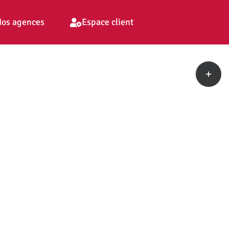
os agences
Espace client
Toggle
Sliding
Bar
Area
pp