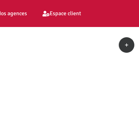
os agences
Espace client
Toggle
Sliding
Bar
Area
pp