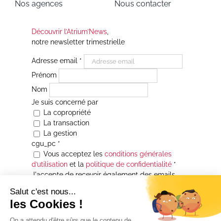
Nos agences
Nous contacter
Découvrir l’Atrium’News
,
notre newsletter trimestrielle
Adresse email
*
Prénom
Nom
Je suis concerné par
La copropriété
La transaction
La gestion
cgu_pc
*
Vous acceptez les
conditions générales
d’utilisation
et la
politique de confidentialité
*
J'accepte de recevoir également des emails
Je souhaite être informé(e) de toutes les
actualités immobilières des agences de la
Maison Atrium Gestion. À tout moment, vous
pourrez utiliser le lien de désabonnement