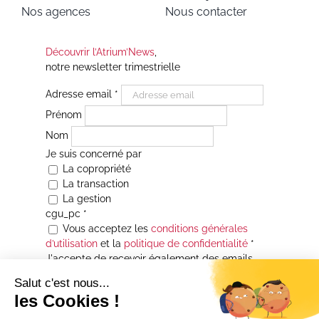
Nos agences
Nous contacter
Découvrir l’Atrium’News
,
notre newsletter trimestrielle
Adresse email
*
Prénom
Nom
Je suis concerné par
La copropriété
La transaction
La gestion
cgu_pc
*
Vous acceptez les
conditions générales
d’utilisation
et la
politique de confidentialité
*
J'accepte de recevoir également des emails
Je souhaite être informé(e) de toutes les
actualités immobilières des agences de la
Maison Atrium Gestion. À tout moment, vous
pourrez utiliser le lien de désabonnement