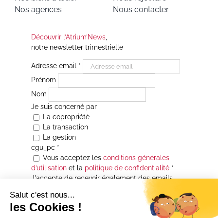
Nos agences
Nous contacter
Découvrir l’Atrium’News
,
notre newsletter trimestrielle
Adresse email
*
Prénom
Nom
Je suis concerné par
La copropriété
La transaction
La gestion
cgu_pc
*
Vous acceptez les
conditions générales
d’utilisation
et la
politique de confidentialité
*
J'accepte de recevoir également des emails
Je souhaite être informé(e) de toutes les
actualités immobilières des agences de la
Maison Atrium Gestion. À tout moment, vous