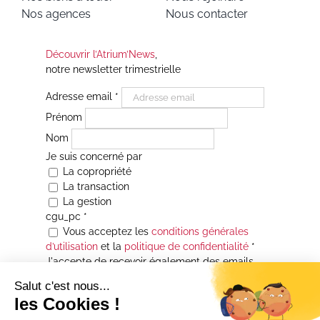
Nos agences
Nous contacter
Découvrir l’Atrium’News
,
notre newsletter trimestrielle
Adresse email
*
Prénom
Nom
Je suis concerné par
La copropriété
La transaction
La gestion
cgu_pc
*
Vous acceptez les
conditions générales
d’utilisation
et la
politique de confidentialité
*
J'accepte de recevoir également des emails
Je souhaite être informé(e) de toutes les
actualités immobilières des agences de la
Maison Atrium Gestion. À tout moment, vous