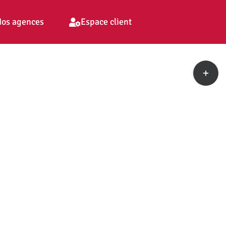
os agences
Espace client
Toggle
Sliding
Bar
Area
pp