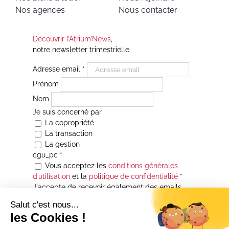
Nos agences
Nous contacter
Découvrir l’Atrium’News
,
notre newsletter trimestrielle
Adresse email
*
Prénom
Nom
Je suis concerné par
La copropriété
La transaction
La gestion
cgu_pc
*
Vous acceptez les
conditions générales
d’utilisation
et la
politique de confidentialité
*
J'accepte de recevoir également des emails
Je souhaite être informé(e) de toutes les
actualités immobilières des agences de la
Maison Atrium Gestion. À tout moment, vous