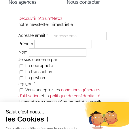
Nos agences
Nous contacter
Découvrir l’Atrium’News
,
notre newsletter trimestrielle
Adresse email
*
Prénom
Nom
Je suis concerné par
La copropriété
La transaction
La gestion
cgu_pc
*
Vous acceptez les
conditions générales
d’utilisation
et la
politique de confidentialité
*
J'accepte de recevoir également des emails
Je souhaite être informé(e) de toutes les
actualités immobilières des agences de la
Maison Atrium Gestion. À tout moment, vous
pourrez utiliser le lien de désabonnement