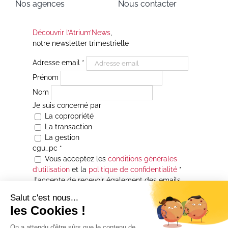
Nos agences
Nous contacter
Découvrir l’Atrium’News
,
notre newsletter trimestrielle
Adresse email
*
Prénom
Nom
Je suis concerné par
La copropriété
La transaction
La gestion
cgu_pc
*
Vous acceptez les
conditions générales
d’utilisation
et la
politique de confidentialité
*
J'accepte de recevoir également des emails
Je souhaite être informé(e) de toutes les
actualités immobilières des agences de la
Maison Atrium Gestion. À tout moment, vous
pourrez utiliser le lien de désabonnement