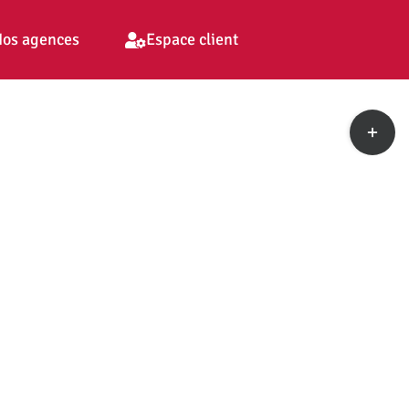
os agences
Espace client
Toggle
Sliding
Bar
Area
pp