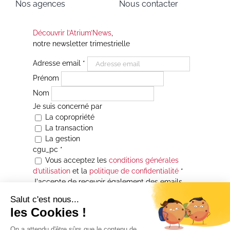
Nos agences
Nous contacter
Découvrir l’Atrium’News
,
notre newsletter trimestrielle
Adresse email
*
Prénom
Nom
Je suis concerné par
La copropriété
La transaction
La gestion
cgu_pc
*
Vous acceptez les
conditions générales
d’utilisation
et la
politique de confidentialité
*
J'accepte de recevoir également des emails
Je souhaite être informé(e) de toutes les
actualités immobilières des agences de la
Maison Atrium Gestion. À tout moment, vous
pourrez utiliser le lien de désabonnement