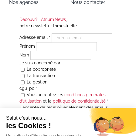
Nos agences
Nous contacter
Découvrir l’Atrium’News
,
notre newsletter trimestrielle
Adresse email
*
Prénom
Nom
Je suis concerné par
La copropriété
La transaction
La gestion
cgu_pc
*
Vous acceptez les
conditions générales
d’utilisation
et la
politique de confidentialité
*
J'accepte de recevoir également des emails
Je souhaite être informé(e) de toutes les
actualités immobilières des agences de la
Maison Atrium Gestion. À tout moment, vous
pourrez utiliser le lien de désabonnement