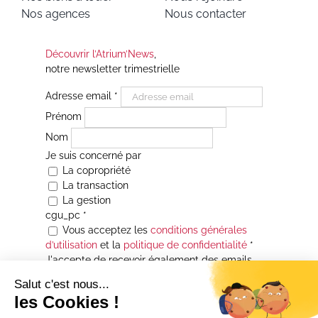
Nos agences
Nous contacter
Découvrir l’Atrium’News
,
notre newsletter trimestrielle
Adresse email
*
Prénom
Nom
Je suis concerné par
La copropriété
La transaction
La gestion
cgu_pc
*
Vous acceptez les
conditions générales
d’utilisation
et la
politique de confidentialité
*
J'accepte de recevoir également des emails
Je souhaite être informé(e) de toutes les
actualités immobilières des agences de la
Maison Atrium Gestion. À tout moment, vous