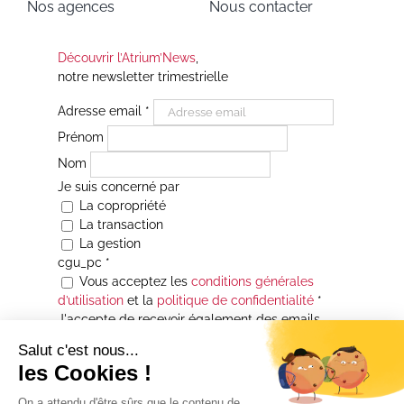
Nos agences
Nous contacter
Découvrir l’Atrium’News
,
notre newsletter trimestrielle
Adresse email
*
Prénom
Nom
Je suis concerné par
La copropriété
La transaction
La gestion
cgu_pc
*
Vous acceptez les
conditions générales
d’utilisation
et la
politique de confidentialité
*
J'accepte de recevoir également des emails
Je souhaite être informé(e) de toutes les
actualités immobilières des agences de la
Maison Atrium Gestion. À tout moment, vous
pourrez utiliser le lien de désabonnement