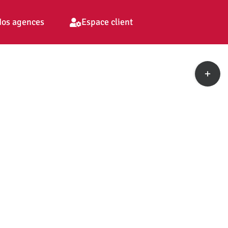
os agences
Espace client
Toggle
Sliding
Bar
Area
pp