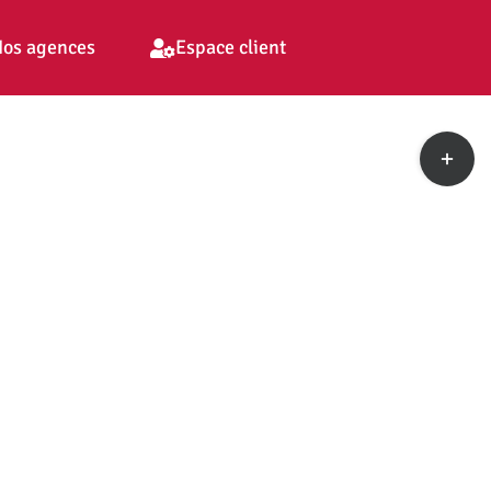
os agences
Espace client
Toggle
Sliding
Bar
Area
pp