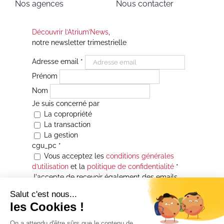
Nos agences
Nous contacter
Découvrir l’Atrium’News
,
notre newsletter trimestrielle
Adresse email
*
Prénom
Nom
Je suis concerné par
La copropriété
La transaction
La gestion
cgu_pc
*
Vous acceptez les
conditions générales
d’utilisation
et la
politique de confidentialité
*
J'accepte de recevoir également des emails
Je souhaite être informé(e) de toutes les
actualités immobilières des agences de la
Maison Atrium Gestion. À tout moment, vous
pourrez utiliser le lien de désabonnement