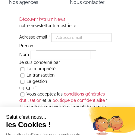
Nos agences
Nous contacter
Découvrir l’Atrium’News
,
notre newsletter trimestrielle
Adresse email
*
Prénom
Nom
Je suis concerné par
La copropriété
La transaction
La gestion
cgu_pc
*
Vous acceptez les
conditions générales
d’utilisation
et la
politique de confidentialité
*
J'accepte de recevoir également des emails
Je souhaite être informé(e) de toutes les
actualités immobilières des agences de la
Maison Atrium Gestion. À tout moment, vous
pourrez utiliser le lien de désabonnement