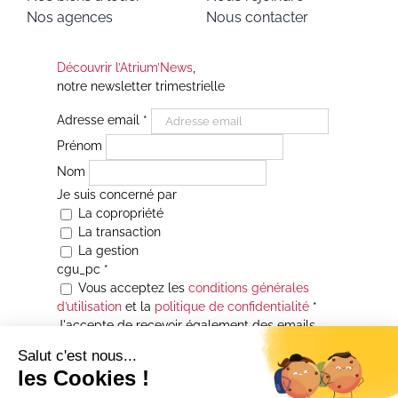
Nos agences
Nous contacter
Découvrir l’Atrium’News
,
notre newsletter trimestrielle
Adresse email
*
Prénom
Nom
Je suis concerné par
La copropriété
La transaction
La gestion
cgu_pc
*
Vous acceptez les
conditions générales
d’utilisation
et la
politique de confidentialité
*
J'accepte de recevoir également des emails
Je souhaite être informé(e) de toutes les
actualités immobilières des agences de la
Maison Atrium Gestion. À tout moment, vous