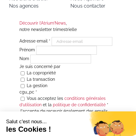
Nos agences
Nous contacter
Découvrir l’Atrium’News
,
notre newsletter trimestrielle
Adresse email
*
Prénom
Nom
Je suis concerné par
La copropriété
La transaction
La gestion
cgu_pc
*
Vous acceptez les
conditions générales
d’utilisation
et la
politique de confidentialité
*
J'accepte de recevoir également des emails
Je souhaite être informé(e) de toutes les
actualités immobilières des agences de la
Maison Atrium Gestion. À tout moment, vous